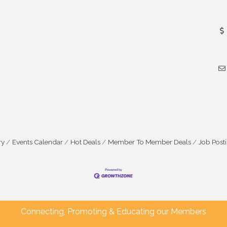
ry
Events Calendar
Hot Deals
Member To Member Deals
Job Post
Connecting, Promoting & Educating our Members